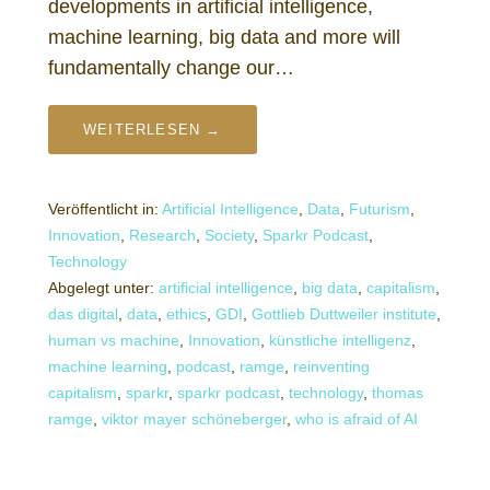
developments in artificial intelligence,
machine learning, big data and more will
fundamentally change our…
WEITERLESEN →
Veröffentlicht in:
Artificial Intelligence
,
Data
,
Futurism
,
Innovation
,
Research
,
Society
,
Sparkr Podcast
,
Technology
Abgelegt unter:
artificial intelligence
,
big data
,
capitalism
,
das digital
,
data
,
ethics
,
GDI
,
Gottlieb Duttweiler institute
,
human vs machine
,
Innovation
,
künstliche intelligenz
,
machine learning
,
podcast
,
ramge
,
reinventing
capitalism
,
sparkr
,
sparkr podcast
,
technology
,
thomas
ramge
,
viktor mayer schöneberger
,
who is afraid of AI