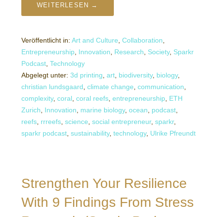
WEITERLESEN →
Veröffentlicht in:
Art and Culture
,
Collaboration
,
Entrepreneurship
,
Innovation
,
Research
,
Society
,
Sparkr
Podcast
,
Technology
Abgelegt unter:
3d printing
,
art
,
biodiversity
,
biology
,
christian lundsgaard
,
climate change
,
communication
,
complexity
,
coral
,
coral reefs
,
entrepreneurship
,
ETH
Zurich
,
Innovation
,
marine biology
,
ocean
,
podcast
,
reefs
,
rrreefs
,
science
,
social entrepreneur
,
sparkr
,
sparkr podcast
,
sustainability
,
technology
,
Ulrike Pfreundt
Strengthen Your Resilience
With 9 Findings From Stress