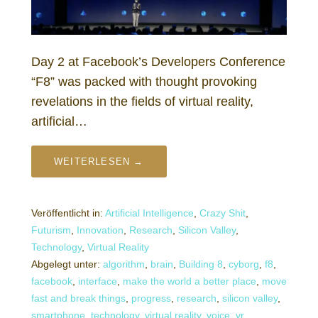
Day 2 at Facebook’s Developers Conference
“F8” was packed with thought provoking
revelations in the fields of virtual reality,
artificial…
WEITERLESEN →
Veröffentlicht in:
Artificial Intelligence
,
Crazy Shit
,
Futurism
,
Innovation
,
Research
,
Silicon Valley
,
Technology
,
Virtual Reality
Abgelegt unter:
algorithm
,
brain
,
Building 8
,
cyborg
,
f8
,
facebook
,
interface
,
make the world a better place
,
move
fast and break things
,
progress
,
research
,
silicon valley
,
smartphone
,
technology
,
virtual reality
,
voice
,
vr