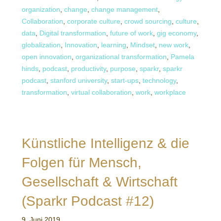
organization
,
change
,
change management
,
Collaboration
,
corporate culture
,
crowd sourcing
,
culture
,
data
,
Digital transformation
,
future of work
,
gig economy
,
globalization
,
Innovation
,
learning
,
Mindset
,
new work
,
open innovation
,
organizational transformation
,
Pamela
hinds
,
podcast
,
productivity
,
purpose
,
sparkr
,
sparkr
podcast
,
stanford university
,
start-ups
,
technology
,
transformation
,
virtual collaboration
,
work
,
workplace
Künstliche Intelligenz & die
Folgen für Mensch,
Gesellschaft & Wirtschaft
(Sparkr Podcast #12)
9. Juni 2019