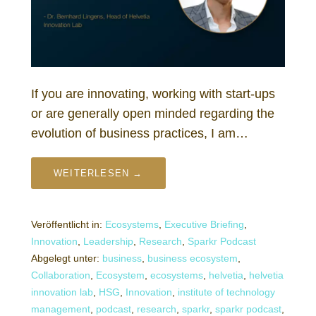
If you are innovating, working with start-ups
or are generally open minded regarding the
evolution of business practices, I am…
WEITERLESEN →
Veröffentlicht in:
Ecosystems
,
Executive Briefing
,
Innovation
,
Leadership
,
Research
,
Sparkr Podcast
Abgelegt unter:
business
,
business ecosystem
,
Collaboration
,
Ecosystem
,
ecosystems
,
helvetia
,
helvetia
innovation lab
,
HSG
,
Innovation
,
institute of technology
management
,
podcast
,
research
,
sparkr
,
sparkr podcast
,