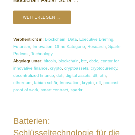
Blockchain Fabian Schär…
WEITERLESEN →
Veröffentlicht in:
Blockchain
,
Data
,
Executive Briefing
,
Futurism
,
Innovation
,
Ohne Kategorie
,
Research
,
Sparkr
Podcast
,
Technology
Abgelegt unter:
bitcoin
,
blockchain
,
btc
,
cbdc
,
center for
innovative finance
,
crypto
,
cryptoassets
,
cryptocurency
,
decentralized finance
,
defi
,
digital assets
,
dlt
,
eth
,
ethereum
,
fabian schär
,
Innovation
,
krypto
,
nft
,
podcast
,
proof of work
,
smart contract
,
sparkr
Batterien:
Schlüsseltechnologie für die