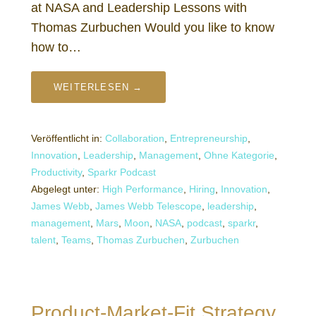
at NASA and Leadership Lessons with
Thomas Zurbuchen Would you like to know
how to…
WEITERLESEN →
Veröffentlicht in:
Collaboration
,
Entrepreneurship
,
Innovation
,
Leadership
,
Management
,
Ohne Kategorie
,
Productivity
,
Sparkr Podcast
Abgelegt unter:
High Performance
,
Hiring
,
Innovation
,
James Webb
,
James Webb Telescope
,
leadership
,
management
,
Mars
,
Moon
,
NASA
,
podcast
,
sparkr
,
talent
,
Teams
,
Thomas Zurbuchen
,
Zurbuchen
Product-Market-Fit Strategy