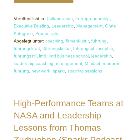
Veröffentlicht in:
Collaboration
,
Entrepreneurship
,
Executive Briefing
,
Leadership
,
Management
,
Ohne
Kategorie
,
Productivity
Abgelegt unter:
coaching
,
firmenkultur
,
führung
,
führungskraft
,
führungskultur
,
führungsphilosophie
,
führungsstil
,
imd
,
imd business school
,
leadership
,
leadership coaching
,
management
,
Mindset
,
moderne
führung
,
new work
,
sparkr
,
sparring sessions
High-Performance Teams at
NASA and Leadership
Lessons from Thomas
Zurbuchen (Sparkr Podcast