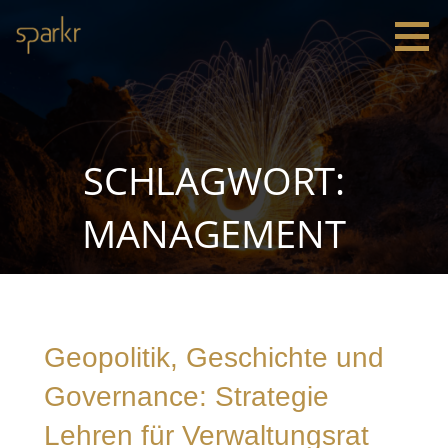
Zum
Inhalt
springen
Sparkr
Strategie |
Innovation
|
Leadership
SCHLAGWORT:
MANAGEMENT
Geopolitik, Geschichte und
Governance: Strategie
Lehren für Verwaltungsrat