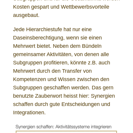
Kosten gespart und Wettbewerbsvorteile
ausgebaut.
Jede Hierarchiestufe hat nur eine
Daseinsberechtigung, wenn sie einen
Mehrwert bietet. Neben dem Bündeln
gemeinsamer Aktivitäten, von denen alle
Subgruppen profitieren, könnte z.B. auch
Mehrwert durch den Transfer von
Kompetenzen und Wissen zwischen den
Subgruppen geschaffen werden. Das gern
benutzte Zauberwort heisst hier: Synergien
schaffen durch gute Entscheidungen und
Integrationen.