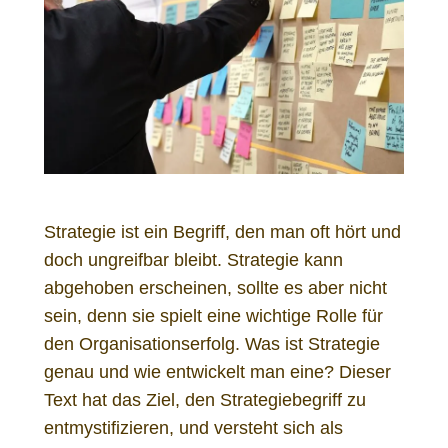
Strategie ist ein Begriff, den man oft hört und
doch ungreifbar bleibt. Strategie kann
abgehoben erscheinen, sollte es aber nicht
sein, denn sie spielt eine wichtige Rolle für
den Organisationserfolg. Was ist Strategie
genau und wie entwickelt man eine? Dieser
Text hat das Ziel, den Strategiebegriff zu
entmystifizieren, und versteht sich als