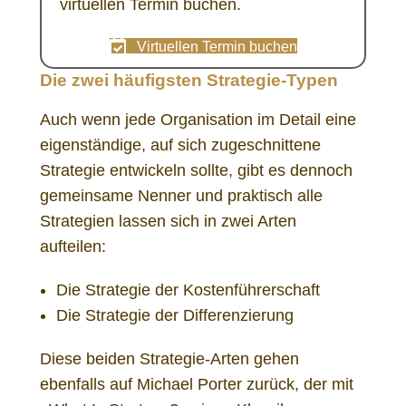
virtuellen Termin buchen.
Virtuellen Termin buchen
Die zwei häufigsten Strategie-Typen
Auch wenn jede Organisation im Detail eine
eigenständige, auf sich zugeschnittene
Strategie entwickeln sollte, gibt es dennoch
gemeinsame Nenner und praktisch alle
Strategien lassen sich in zwei Arten
aufteilen:
Die Strategie der Kostenführerschaft
Die Strategie der Differenzierung
Diese beiden Strategie-Arten gehen
ebenfalls auf Michael Porter zurück, der mit