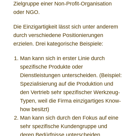
Zielgruppe einer Non-Profit-Organisation
oder NGO.
Die Einzigartigkeit lässt sich unter anderem
durch verschiedene Positionierungen
erzielen. Drei kategorische Beispiele:
Man kann sich in erster Linie durch
spezifische Produkte oder
Dienstleistungen unterscheiden. (Beispiel:
Spezialisierung auf die Produktion und
den Vertrieb sehr spezifischer Werkzeug-
Typen, weil die Firma einzigartiges Know-
how besitzt)
Man kann sich durch den Fokus auf eine
sehr spezifische Kundengruppe und
deren Bedürfnisse unterscheiden.