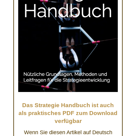
Das Strategie Handbuch ist auch
als praktisches PDF zum Download
verfügbar
Wenn Sie diesen Artikel auf Deutsch