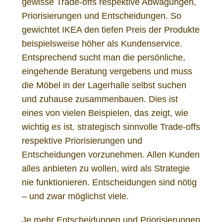
gewisse Trade-offs respektive Abwägungen,
Priorisierungen und Entscheidungen. So
gewichtet IKEA den tiefen Preis der Produkte
beispielsweise höher als Kundenservice.
Entsprechend sucht man die persönliche,
eingehende Beratung vergebens und muss
die Möbel in der Lagerhalle selbst suchen
und zuhause zusammenbauen. Dies ist
eines von vielen Beispielen, das zeigt, wie
wichtig es ist, strategisch sinnvolle Trade-offs
respektive Priorisierungen und
Entscheidungen vorzunehmen. Allen Kunden
alles anbieten zu wollen, wird als Strategie
nie funktionieren. Entscheidungen sind nötig
– und zwar möglichst viele.
Je mehr Entscheidungen und Priorisierungen