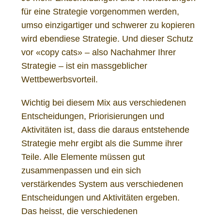
für eine Strategie vorgenommen werden,
umso einzigartiger und schwerer zu kopieren
wird ebendiese Strategie. Und dieser Schutz
vor «copy cats» – also Nachahmer Ihrer
Strategie – ist ein massgeblicher
Wettbewerbsvorteil.
Wichtig bei diesem Mix aus verschiedenen
Entscheidungen, Priorisierungen und
Aktivitäten ist, dass die daraus entstehende
Strategie mehr ergibt als die Summe ihrer
Teile. Alle Elemente müssen gut
zusammenpassen und ein sich
verstärkendes System aus verschiedenen
Entscheidungen und Aktivitäten ergeben.
Das heisst, die verschiedenen