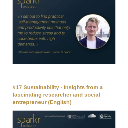
#17 Sustainability - Insights from a
fascinating researcher and social
entrepreneur
(English)