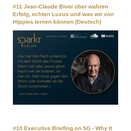
#11 Jean-Claude Biver über wahren
Erfolg, echten Luxus und was wir von
Hippies lernen können
(Deutsch)
#10 Executive Briefing on 5G - Why It