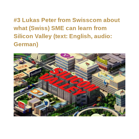
#3 Lukas Peter from Swisscom about
what (Swiss) SME can learn from
Silicon Valley
(text: English, audio:
German)