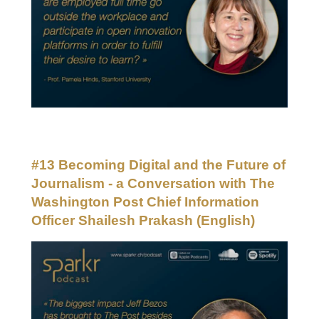
#13 Becoming Digital and the Future of
Journalism - a Conversation with The
Washington Post Chief Information
Officer Shailesh Prakash
(English)