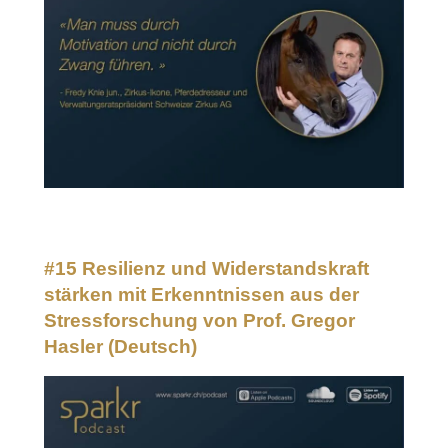
#15 Resilienz und Widerstandskraft
stärken mit Erkenntnissen aus der
Stressforschung von Prof. Gregor
Hasler
(Deutsch)