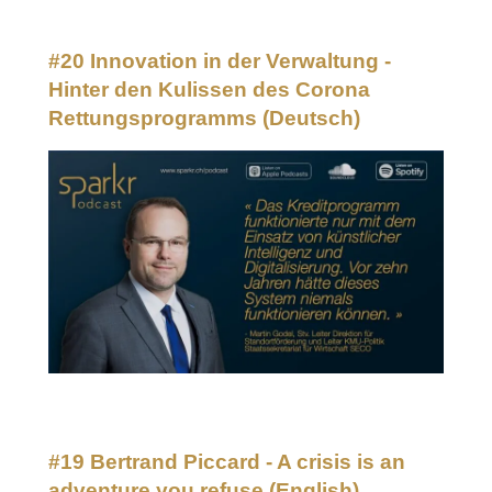
#20 Innovation in der Verwaltung -
Hinter den Kulissen des Corona
Rettungsprogramms
(Deutsch)
#19 Bertrand Piccard - A crisis is an
adventure you refuse
(English)