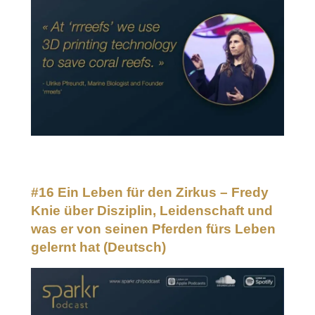
#16 Ein Leben für den Zirkus – Fredy
Knie über Disziplin, Leidenschaft und
was er von seinen Pferden fürs Leben
gelernt hat
(Deutsch)