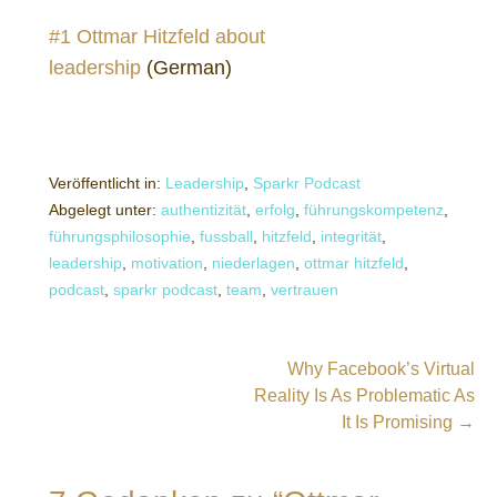
#1 Ottmar Hitzfeld about
leadership
(German)
Veröffentlicht in:
Leadership
,
Sparkr Podcast
Abgelegt unter:
authentizität
,
erfolg
,
führungskompetenz
,
führungsphilosophie
,
fussball
,
hitzfeld
,
integrität
,
leadership
,
motivation
,
niederlagen
,
ottmar hitzfeld
,
podcast
,
sparkr podcast
,
team
,
vertrauen
Beitragsnavigation
Why Facebook’s Virtual
Reality Is As Problematic As
It Is Promising →