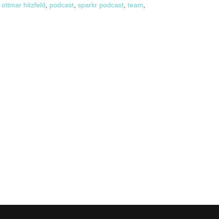
,
ottmar hitzfeld
,
podcast
,
sparkr podcast
,
team
,