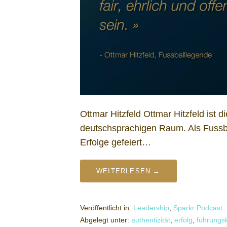
Ottmar Hitzfeld Ottmar Hitzfeld ist 
deutschsprachigen Raum. Als Fussbal
Erfolge gefeiert…
WEITERLESEN →
Veröffentlicht in:
Leadership
,
Sparkr Podcast
Abgelegt unter:
authentizität
,
erfolg
,
führungs