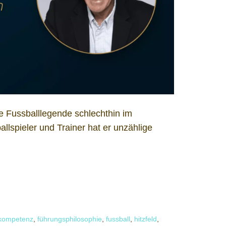
die Fussballlegende schlechthin im
lspieler und Trainer hat er unzählige
kompetenz
,
führungsphilosophie
,
fussball
,
hitzfeld
,