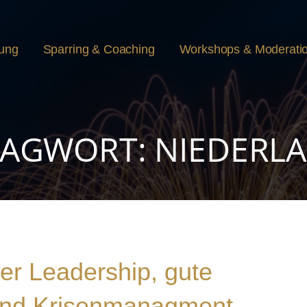
rung
Sparring & Coaching
Workshops & Moderati
AGWORT: NIEDERL
ber Leadership, gute
und Krisenmanagment