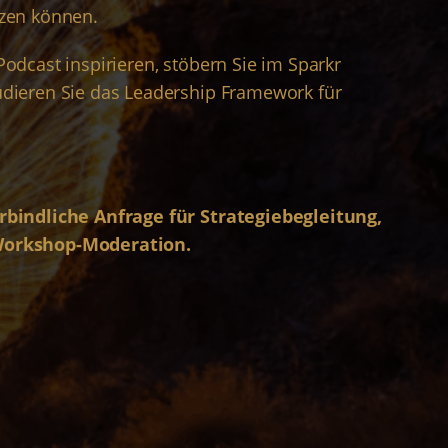
tzen können.
Podcast
inspirieren, stöbern Sie im
Sparkr
udieren Sie das
Leadership Framework
für
rbindliche Anfrage für Strategiebegleitung,
Workshop-Moderation.