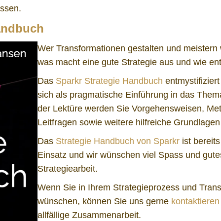
assen.
Handbuch
Wer Transformationen gestalten und meistern w
was macht eine gute Strategie aus und wie en
Das
Sparkr Strategie Handbuch
entmystifiziert
sich als pragmatische Einführung in das Them
der Lektüre werden Sie Vorgehensweisen, M
Leitfragen sowie weitere hilfreiche Grundlage
Das
Strategie Handbuch von Sparkr
ist bereit
Einsatz und wir wünschen viel Spass und gute
Strategiearbeit.
Wenn Sie in Ihrem Strategieprozess und Tran
wünschen, können Sie uns gerne
kontaktieren
allfällige Zusammenarbeit.