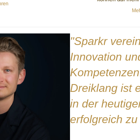
hren
Meh
"Sparkr verein
Innovation un
Kompetenzen.
Dreiklang ist
in der heutige
erfolgreich zu