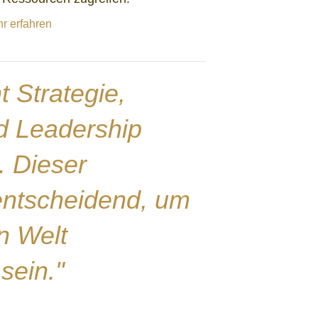
r erfahren
t Strategie,
d Leadership
 Dieser
 entscheidend, um
n Welt
 sein."