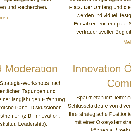
ien und Recherchen.
Platz. Der Umfang und die 
werden individuell fest
hren
Einsätzen von ein paar St
vertrauensvoller Begle
Meh
 Moderation
Innovation 
Comm
e Strategie-Workshops nach
fentlichen Tagungen und
Sparkr etabliert, leitet
iner langjährigen Erfahrung
Schlüsselakteure von diver
reiche Panel-Diskussionen
Ihre strategische Position
sthemen (z.B. Innovation,
mit einer Ökosystemstra
skultur, Leadership).
können auf mehr