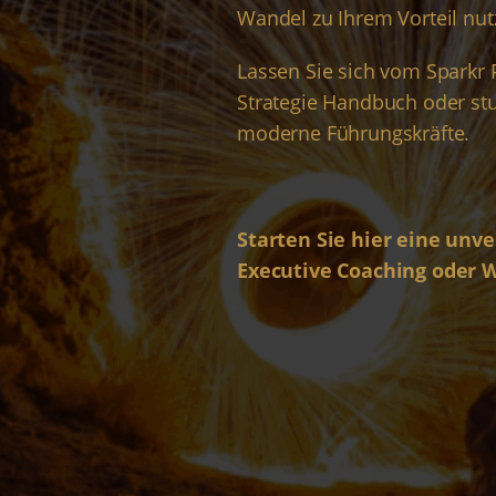
Wandel zu Ihrem Vorteil nu
Lassen Sie sich vom
Sparkr 
Strategie Handbuch
oder st
moderne Führungskräfte.
Starten Sie hier eine unve
Executive Coaching oder 