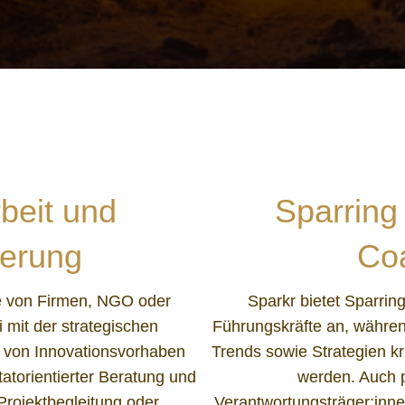
rbeit und
Sparring
ierung
Co
ke von Firmen, NGO oder
Sparkr bietet Sparrin
i mit der strategischen
Führungskräfte an, währen
g von Innovationsvorhaben
Trends sowie Strategien kr
tatorientierter Beratung und
werden. Auch p
 Projektbegleitung oder
Verantwortungsträger:inne