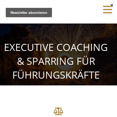
Zum
Inhalt
springen
Sparkr
Strategie |
Innovation
|
Leadership
EXECUTIVE COACHING
& SPARRING FÜR
FÜHRUNGSKRÄFTE