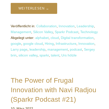
WEITERLESEN →
Veröffentlicht in:
Collaboration
,
Innovation
,
Leadership
,
Management
,
Silicon Valley
,
Sparkr Podcast
,
Technology
Abgelegt unter:
alphabet
,
cloud
,
Digital transformation
,
google
,
google cloud
,
Hiring
,
Infrastructure
,
Innovation
,
Larry page
,
leadership
,
management
,
podcast
,
Sergey
brin
,
silicon valley
,
sparkr
,
talent
,
Urs hölzle
The Power of Frugal
Innovation with Navi Radjou
(Sparkr Podcast #21)
10. März 2022