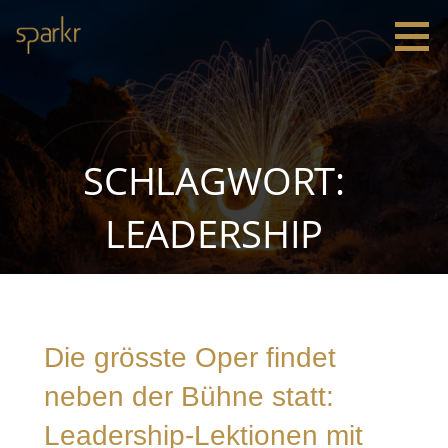
Zum
Inhalt
springen
Sparkr
Strategie |
Innovation
|
Leadership
SCHLAGWORT:
LEADERSHIP
Die grösste Oper findet
neben der Bühne statt:
Leadership-Lektionen mit