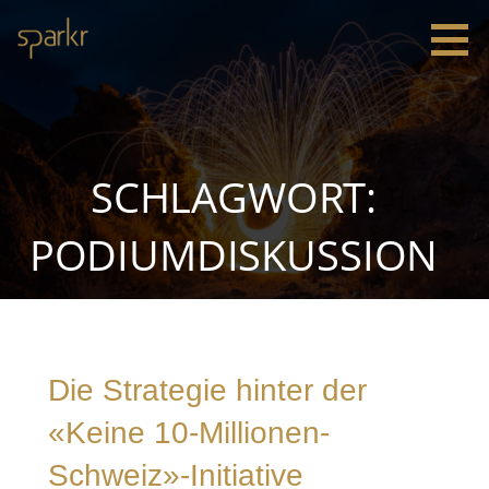
Zum
Inhalt
springen
Sparkr
Strategie |
Innovation
|
Leadership
SCHLAGWORT:
PODIUMDISKUSSION
Die Strategie hinter der
«Keine 10-Millionen-
Schweiz»-Initiative