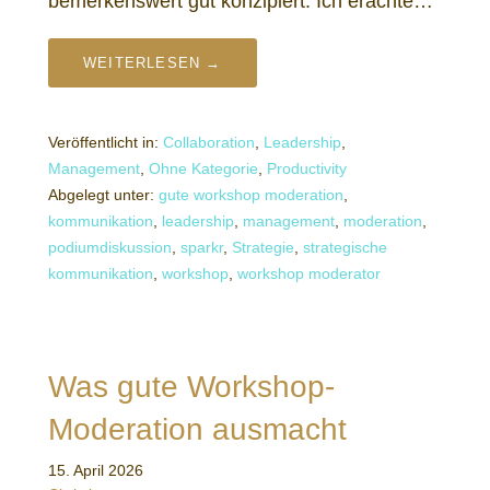
bemerkenswert gut konzipiert. Ich erachte…
WEITERLESEN →
Veröffentlicht in:
Collaboration
,
Leadership
,
Management
,
Ohne Kategorie
,
Productivity
Abgelegt unter:
gute workshop moderation
,
kommunikation
,
leadership
,
management
,
moderation
,
podiumdiskussion
,
sparkr
,
Strategie
,
strategische
kommunikation
,
workshop
,
workshop moderator
Was gute Workshop-
Moderation ausmacht
15. April 2026