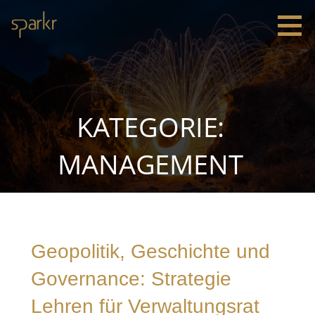
Zum
Inhalt
springen
Sparkr
Strategie |
Innovation
|
Leadership
KATEGORIE:
MANAGEMENT
Geopolitik, Geschichte und
Governance: Strategie
Lehren für Verwaltungsrat