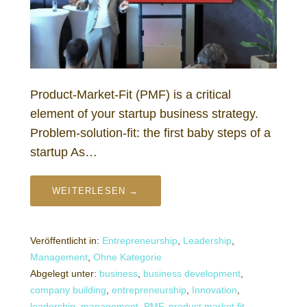
Product-Market-Fit (PMF) is a critical
element of your startup business strategy.
Problem-solution-fit: the first baby steps of a
startup As…
WEITERLESEN →
Veröffentlicht in:
Entrepreneurship
,
Leadership
,
Management
,
Ohne Kategorie
Abgelegt unter:
business
,
business development
,
company building
,
entrepreneurship
,
Innovation
,
leadership
,
management
,
PMF
,
product market fit
,