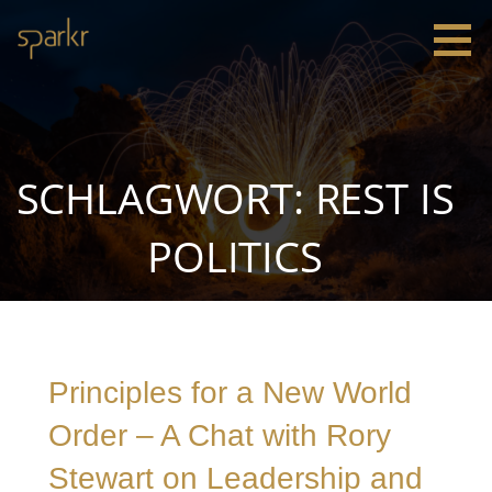
Zum
Inhalt
springen
Sparkr
Strategie |
Innovation
|
Leadership
SCHLAGWORT: REST IS
POLITICS
Principles for a New World
Order – A Chat with Rory
Stewart on Leadership and