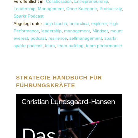
Veröffentlicht in:
Collaboration
,
Entrepreneurship
,
Leadership
,
Management
,
Ohne Kategorie
,
Productivity
,
Sparkr Podcast
Abgelegt unter:
anja blacha
,
antarctica
,
explorer
,
High
Performance
,
leadership
,
management
,
Mindset
,
mount
everest
,
podcast
,
resilience
,
selfmanagement
,
sparkr
,
sparkr podcast
,
team
,
team building
,
team performance
STRATEGIE HANDBUCH FÜR
FÜHRUNGSKRÄFTE