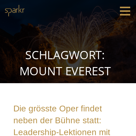
Zum
Inhalt
springen
Sparkr
Strategie |
Innovation
|
Leadership
SCHLAGWORT:
MOUNT EVEREST
Die grösste Oper findet
neben der Bühne statt:
Leadership-Lektionen mit