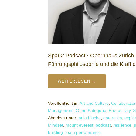
Sparkr Podcast · Opernhaus Zürich 
Führungsphilosophie und die Kraft
WEITERLESEN →
Veröffentlicht in:
Art and Culture
,
Collaboratio
Management
,
Ohne Kategorie
,
Productivity
,
S
Abgelegt unter:
anja blacha
,
antarctica
,
explo
Mindset
,
mount everest
,
podcast
,
resilience
,
building
,
team performance