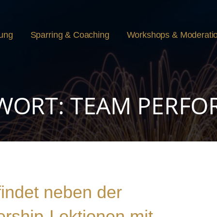
rung
Sparring & Coaching
Workshops & Moderati
WORT: TEAM PERF
findet neben der
ership-Lektionen mit