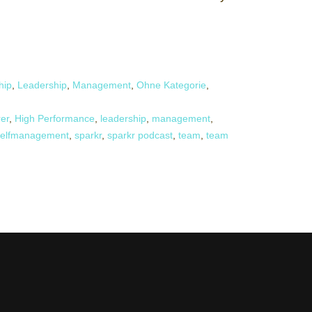
hip
,
Leadership
,
Management
,
Ohne Kategorie
,
rer
,
High Performance
,
leadership
,
management
,
selfmanagement
,
sparkr
,
sparkr podcast
,
team
,
team