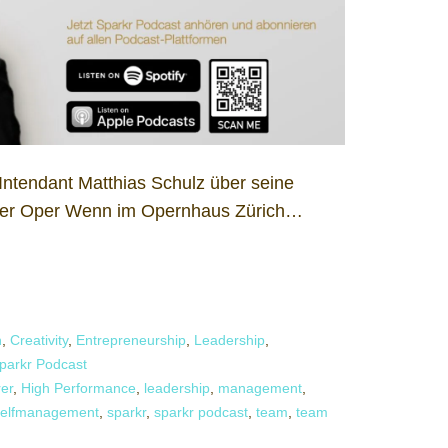
Intendant Matthias Schulz über seine
 der Oper Wenn im Opernhaus Zürich…
n
,
Creativity
,
Entrepreneurship
,
Leadership
,
parkr Podcast
rer
,
High Performance
,
leadership
,
management
,
selfmanagement
,
sparkr
,
sparkr podcast
,
team
,
team