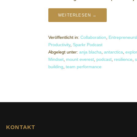
WEITERLESEN →
Veröffentlicht in:
Collaboration
,
Entrepreneurs
Productivity
,
Sparkr Podcast
Abgelegt unter:
anja blacha
,
antarctica
,
explo
Mindset
,
mount everest
,
podcast
,
resilience
,
building
,
team performance
KONTAKT