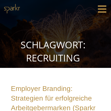
Zum
Inhalt
springen
Sparkr
Strategie |
Innovation
|
Leadership
SCHLAGWORT:
RECRUITING
Employer Branding:
Strategien für erfolgreiche
Arbeitgebermarken (Sparkr