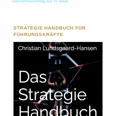
unternehmenserfolg
,
war for talent
STRATEGIE HANDBUCH FÜR
FÜHRUNGSKRÄFTE