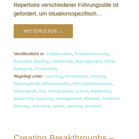
Repertoire verschiedener Führungsstile ist
gefordert, um situationsspezifisch…
WEITERLESEN →
Veröffentlicht in:
Collaboration
,
Entrepreneurship
,
Executive Briefing
,
Leadership
,
Management
,
Ohne
Kategorie
,
Productivity
Abgelegt unter:
coaching
,
firmenkultur
,
führung
,
führungskraft
,
führungskultur
,
führungsphilosophie
,
führungsstil
,
imd
,
imd business school
,
leadership
,
leadership coaching
,
management
,
Mindset
,
moderne
führung
,
new work
,
sparkr
,
sparring sessions
Creating Breakthroughs –