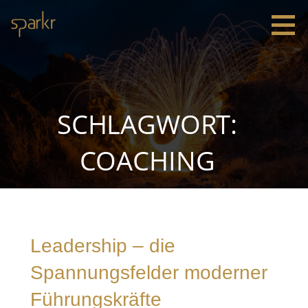
Zum
Inhalt
springen
Sparkr
Strategie |
Innovation
|
Leadership
SCHLAGWORT:
COACHING
Leadership – die
Spannungsfelder moderner
Führungskräfte