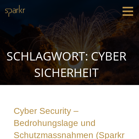
Zum
Inhalt
springen
Sparkr
Strategie |
Innovation
|
Leadership
SCHLAGWORT: CYBER
SICHERHEIT
Cyber Security –
Bedrohungslage und
Schutzmassnahmen (Sparkr