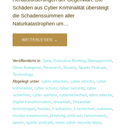
Schäden aus Cyber Kriminalität übersteigt
die Schadenssummen aller
Naturkatastrophen um…
WEITERLESEN →
Veröffentlicht in:
Data
,
Executive Briefing
,
Management
,
Ohne Kategorie
,
Research
,
Society
,
Sparkr Podcast
,
Technology
Abgelegt unter:
cyber attacken
,
cyber attacks
,
cyber
kriminalität
,
cyber schutz
,
cyber security
,
cyber
sicherheit
,
cyber warfare
,
cybersicherheit
,
ddos attacke
,
Digital transformation
,
dreamlab
,
Dreamlab
technologies
,
hacker
,
it schützen
,
it sicherheit
,
malware
,
nicolas mayencourt
,
phishing
,
podcast
,
ransomware
,
sparkr
,
sparkr podcast
,
swiss cyber security days
,