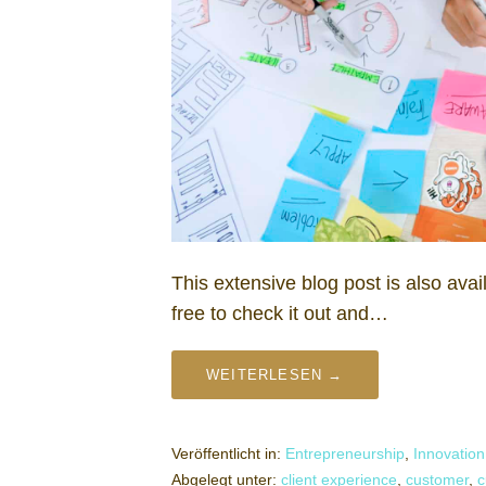
This extensive blog post is also av
free to check it out and…
WEITERLESEN →
Veröffentlicht in:
Entrepreneurship
,
Innovation
Abgelegt unter:
client experience
,
customer
,
c