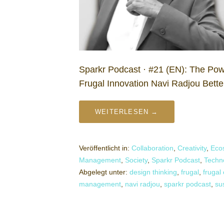
Sparkr Podcast · #21 (EN): The Powe
Frugal Innovation Navi Radjou Bette
WEITERLESEN →
Veröffentlicht in:
Collaboration
,
Creativity
,
Eco
Management
,
Society
,
Sparkr Podcast
,
Techn
Abgelegt unter:
design thinking
,
frugal
,
frugal
management
,
navi radjou
,
sparkr podcast
,
sus