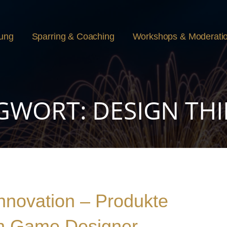
rung
Sparring & Coaching
Workshops & Moderati
GWORT: DESIGN TH
Innovation – Produkte
in Game Designer