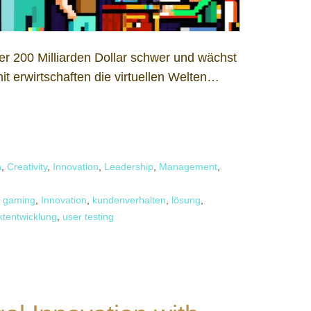
über 200 Milliarden Dollar schwer und wächst
it erwirtschaften die virtuellen Welten…
n
,
Creativity
,
Innovation
,
Leadership
,
Management
,
,
gaming
,
Innovation
,
kundenverhalten
,
lösung
,
ktentwicklung
,
user testing