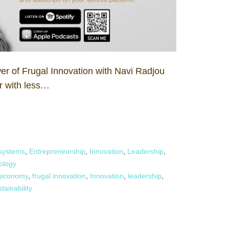
r of Frugal Innovation with Navi Radjou
r with less…
systems
,
Entrepreneurship
,
Innovation
,
Leadership
,
ology
 economy
,
frugal innovation
,
Innovation
,
leadership
,
tainability