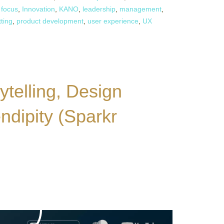
,
focus
,
Innovation
,
KANO
,
leadership
,
management
,
tting
,
product development
,
user experience
,
UX
ytelling, Design
ndipity (Sparkr