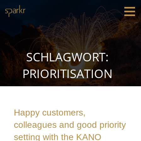
Zum
Inhalt
springen
Sparkr
Strategie |
Innovation
|
Leadership
SCHLAGWORT:
PRIORITISATION
Happy customers,
colleagues and good priority
setting with the KANO