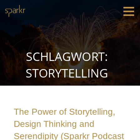
Zum
Inhalt
springen
Sparkr
Strategie |
Innovation
|
Leadership
SCHLAGWORT:
STORYTELLING
The Power of Storytelling,
Design Thinking and
Serendipity (Sparkr Podcast