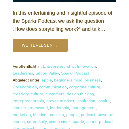
In this entertaining and insightful episode of
the Sparkr Podcast we ask the question
„How does storytelling work?“ and talk…
WEITERLESEN →
Veröffentlicht in:
Entrepreneurship
,
Innovation
,
Leadership
,
Silicon Valley
,
Sparkr Podcast
Abgelegt unter:
apple
,
beginners mind
,
business
,
Collaboration
,
communication
,
corporate culture
,
creativity
,
culture
,
customers
,
design thinking
,
entrepreneurship
,
growth mindset
,
inspiration
,
inspire
,
jennifer greenwood
,
leadership
,
management
,
marketing
,
Mindset
,
passion
,
people
,
podcast
,
power of
stories
,
serendipity
,
simon sinek
,
sparkr
,
sparkr podcast
,
start with why
,
story
,
storytelling