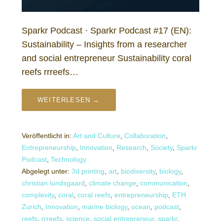
Sparkr Podcast · Sparkr Podcast #17 (EN):
Sustainability – Insights from a researcher
and social entrepreneur Sustainability coral
reefs rrreefs…
WEITERLESEN →
Veröffentlicht in:
Art and Culture
,
Collaboration
,
Entrepreneurship
,
Innovation
,
Research
,
Society
,
Sparkr
Podcast
,
Technology
Abgelegt unter:
3d printing
,
art
,
biodiversity
,
biology
,
christian lundsgaard
,
climate change
,
communication
,
complexity
,
coral
,
coral reefs
,
entrepreneurship
,
ETH
Zurich
,
Innovation
,
marine biology
,
ocean
,
podcast
,
reefs
,
rrreefs
,
science
,
social entrepreneur
,
sparkr
,