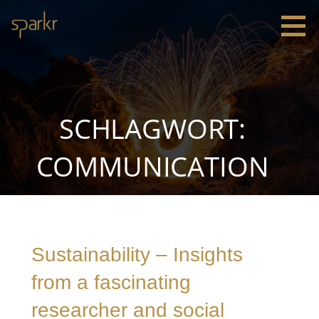
Zum
Inhalt
springen
Sparkr
Strategie |
Innovation
|
Leadership
SCHLAGWORT:
COMMUNICATION
Sustainability – Insights
from a fascinating
researcher and social