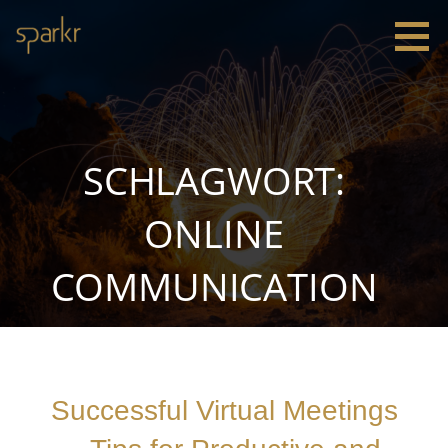
Zum
Inhalt
springen
Sparkr
Strategie |
Innovation
|
Leadership
SCHLAGWORT:
ONLINE
COMMUNICATION
Successful Virtual Meetings