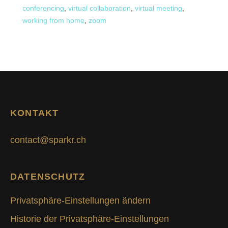
conferencing
,
virtual collaboration
,
virtual meeting
,
working from home
,
zoom
KONTAKT
contact@sparkr.ch
DATENSCHUTZ
Privatsphäre-Einstellungen ändern
Historie der Privatsphäre-Einstellungen