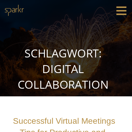
Zum
Inhalt
springen
Sparkr
Strategie |
Innovation
|
Leadership
SCHLAGWORT:
DIGITAL
COLLABORATION
Successful Virtual Meetings