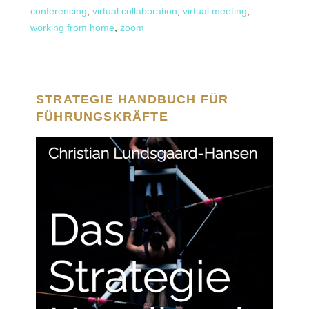
conferencing
,
virtual collaboration
,
virtual meeting
,
working from home
,
zoom
STRATEGIE HANDBUCH FÜR
FÜHRUNGSKRÄFTE