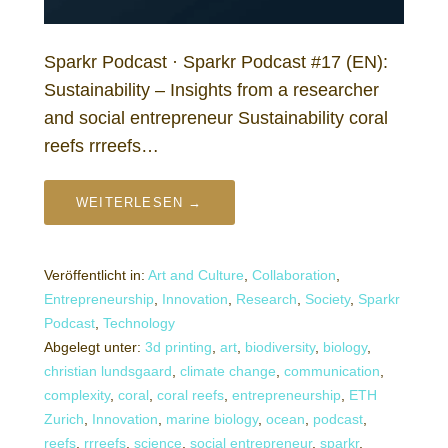
Sparkr Podcast · Sparkr Podcast #17 (EN):
Sustainability – Insights from a researcher
and social entrepreneur Sustainability coral
reefs rrreefs…
WEITERLESEN →
Veröffentlicht in:
Art and Culture
,
Collaboration
,
Entrepreneurship
,
Innovation
,
Research
,
Society
,
Sparkr
Podcast
,
Technology
Abgelegt unter:
3d printing
,
art
,
biodiversity
,
biology
,
christian lundsgaard
,
climate change
,
communication
,
complexity
,
coral
,
coral reefs
,
entrepreneurship
,
ETH
Zurich
,
Innovation
,
marine biology
,
ocean
,
podcast
,
reefs
,
rrreefs
,
science
,
social entrepreneur
,
sparkr
,