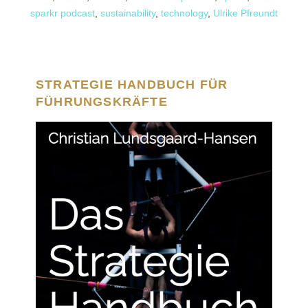
sparkr podcast
,
sustainability
,
technology
,
Ulrike Pfreundt
STRATEGIE HANDBUCH FÜR
FÜHRUNGSKRÄFTE