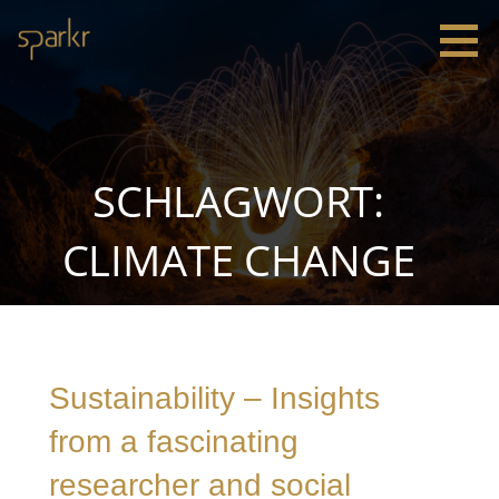
Zum
Inhalt
springen
Sparkr
Strategie |
Innovation
|
Leadership
SCHLAGWORT:
CLIMATE CHANGE
Sustainability – Insights
from a fascinating
researcher and social