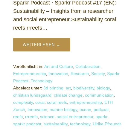
Sparkr Podcast · Sparkr Podcast #17 (EN):
Sustainability – Insights from a researcher
and social entrepreneur Sustainability coral
reefs rrreefs…
WEITERLESEN →
Veröffentlicht in:
Art and Culture
,
Collaboration
,
Entrepreneurship
,
Innovation
,
Research
,
Society
,
Sparkr
Podcast
,
Technology
Abgelegt unter:
3d printing
,
art
,
biodiversity
,
biology
,
christian lundsgaard
,
climate change
,
communication
,
complexity
,
coral
,
coral reefs
,
entrepreneurship
,
ETH
Zurich
,
Innovation
,
marine biology
,
ocean
,
podcast
,
reefs
,
rrreefs
,
science
,
social entrepreneur
,
sparkr
,
sparkr podcast
,
sustainability
,
technology
,
Ulrike Pfreundt