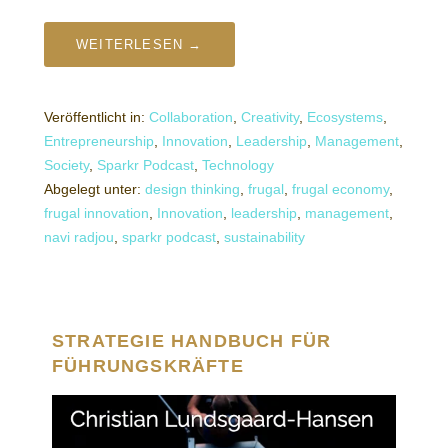
WEITERLESEN →
Veröffentlicht in:
Collaboration
,
Creativity
,
Ecosystems
,
Entrepreneurship
,
Innovation
,
Leadership
,
Management
,
Society
,
Sparkr Podcast
,
Technology
Abgelegt unter:
design thinking
,
frugal
,
frugal economy
,
frugal innovation
,
Innovation
,
leadership
,
management
,
navi radjou
,
sparkr podcast
,
sustainability
STRATEGIE HANDBUCH FÜR
FÜHRUNGSKRÄFTE