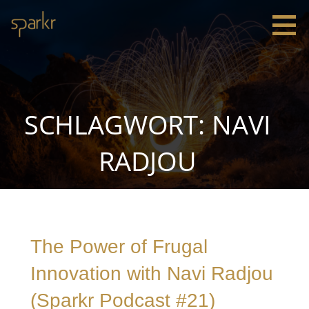
Zum
Inhalt
springen
Sparkr
Strategie |
Innovation
|
Leadership
SCHLAGWORT: NAVI
RADJOU
The Power of Frugal
Innovation with Navi Radjou
(Sparkr Podcast #21)