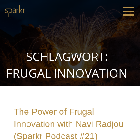
Zum
Inhalt
springen
Sparkr
Strategie |
Innovation
|
Leadership
SCHLAGWORT:
FRUGAL INNOVATION
The Power of Frugal
Innovation with Navi Radjou
(Sparkr Podcast #21)