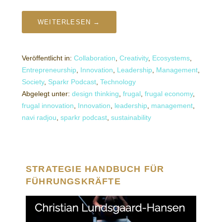
WEITERLESEN →
Veröffentlicht in:
Collaboration
,
Creativity
,
Ecosystems
,
Entrepreneurship
,
Innovation
,
Leadership
,
Management
,
Society
,
Sparkr Podcast
,
Technology
Abgelegt unter:
design thinking
,
frugal
,
frugal economy
,
frugal innovation
,
Innovation
,
leadership
,
management
,
navi radjou
,
sparkr podcast
,
sustainability
STRATEGIE HANDBUCH FÜR
FÜHRUNGSKRÄFTE