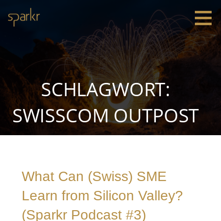
Zum
Inhalt
springen
Sparkr
Strategie |
Innovation
|
Leadership
SCHLAGWORT:
SWISSCOM OUTPOST
What Can (Swiss) SME
Learn from Silicon Valley?
(Sparkr Podcast #3)