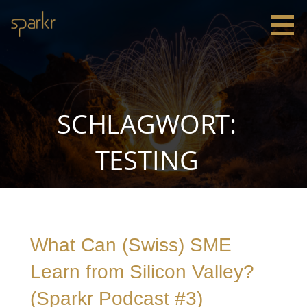
Zum
Inhalt
springen
Sparkr
Strategie |
Innovation
|
Leadership
SCHLAGWORT:
TESTING
What Can (Swiss) SME
Learn from Silicon Valley?
(Sparkr Podcast #3)