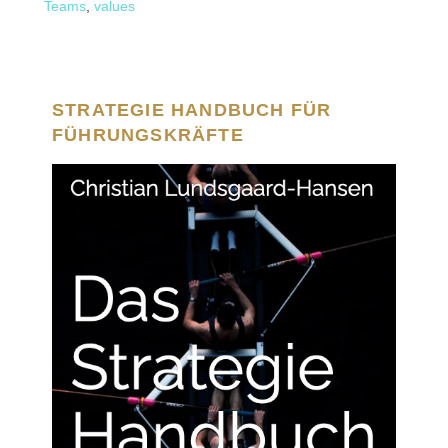
Teams
,
values
STRATEGIE HANDBUCH FÜR
FÜHRUNGSKRÄFTE