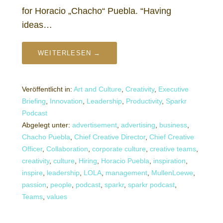
for Horacio „Chacho“ Puebla. “Having
ideas…
WEITERLESEN →
Veröffentlicht in:
Art and Culture
,
Creativity
,
Executive
Briefing
,
Innovation
,
Leadership
,
Productivity
,
Sparkr
Podcast
Abgelegt unter:
advertisement
,
advertising
,
business
,
Chacho Puebla
,
Chief Creative Director
,
Chief Creative
Officer
,
Collaboration
,
corporate culture
,
creative teams
,
creativity
,
culture
,
Hiring
,
Horacio Puebla
,
inspiration
,
inspire
,
leadership
,
LOLA
,
management
,
MullenLoewe
,
passion
,
people
,
podcast
,
sparkr
,
sparkr podcast
,
Teams
,
values