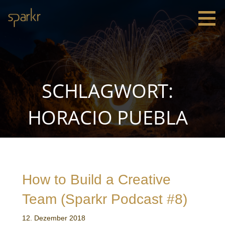
Zum
Inhalt
springen
Sparkr
Strategie |
Innovation
|
Leadership
SCHLAGWORT:
HORACIO PUEBLA
How to Build a Creative
Team (Sparkr Podcast #8)
12. Dezember 2018