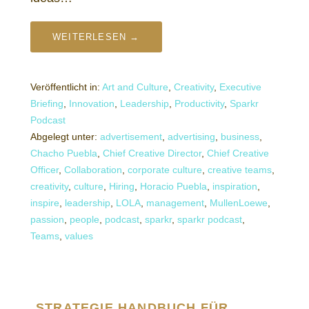
WEITERLESEN →
Veröffentlicht in:
Art and Culture
,
Creativity
,
Executive
Briefing
,
Innovation
,
Leadership
,
Productivity
,
Sparkr
Podcast
Abgelegt unter:
advertisement
,
advertising
,
business
,
Chacho Puebla
,
Chief Creative Director
,
Chief Creative
Officer
,
Collaboration
,
corporate culture
,
creative teams
,
creativity
,
culture
,
Hiring
,
Horacio Puebla
,
inspiration
,
inspire
,
leadership
,
LOLA
,
management
,
MullenLoewe
,
passion
,
people
,
podcast
,
sparkr
,
sparkr podcast
,
Teams
,
values
STRATEGIE HANDBUCH FÜR