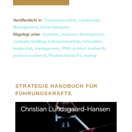
Veröffentlicht in:
Entrepreneurship
,
Leadership
,
Management
,
Ohne Kategorie
Abgelegt unter:
business
,
business development
,
company building
,
entrepreneurship
,
Innovation
,
leadership
,
management
,
PMF
,
product market fit
,
product-market-fit
,
Produkt-Markt-Fit
,
startup
STRATEGIE HANDBUCH FÜR
FÜHRUNGSKRÄFTE