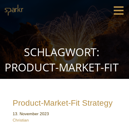
Zum
Inhalt
springen
Sparkr
Strategie |
Innovation
|
Leadership
SCHLAGWORT:
PRODUCT-MARKET-FIT
Product-Market-Fit Strategy
13. November 2023
Christian