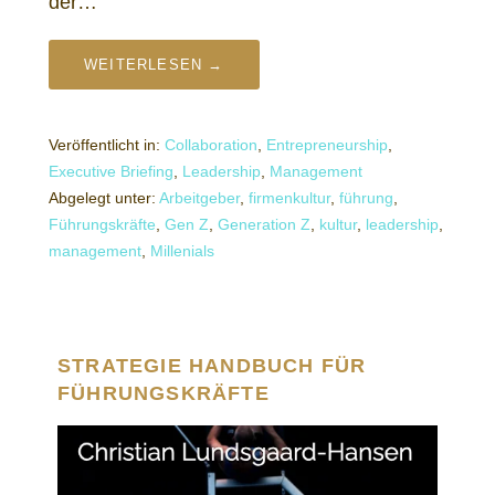
der…
WEITERLESEN →
Veröffentlicht in:
Collaboration
,
Entrepreneurship
,
Executive Briefing
,
Leadership
,
Management
Abgelegt unter:
Arbeitgeber
,
firmenkultur
,
führung
,
Führungskräfte
,
Gen Z
,
Generation Z
,
kultur
,
leadership
,
management
,
Millenials
STRATEGIE HANDBUCH FÜR
FÜHRUNGSKRÄFTE