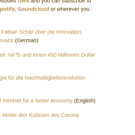
Episodes
here
and you can subscribe to
potify
,
Soundcloud
or wherever you
. Fabian Schär über die Innovation,
levanz
(German)
st, NFTs und einen 450 Millionen Dollar
ie für die Nachhaltigkeitsrevolution
l mindset for a better economy
(English)
 - Hinter den Kulissen des Corona