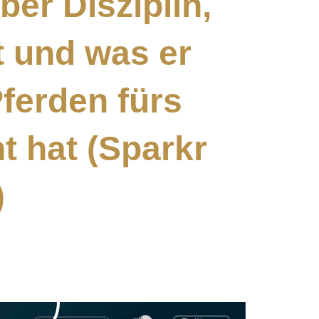
ber Disziplin,
t und was er
ferden fürs
t hat (Sparkr
)