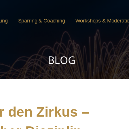
rung
Sparring & Coaching
Workshops & Moderati
BLOG
r den Zirkus –