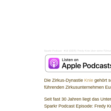
Sparkr Podcast
·
#16 (GER): Fredy Knie über seine Führun
Die Zirkus-Dynastie
Knie
gehört s
führenden Zirkusunternehmen Eu
Seit fast 30 Jahren liegt das Un
Sparkr Podcast Episode: Fredy Kn