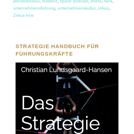
pferdedressur
,
resilienz
,
sparkr podcast
,
stress
,
tiere
,
unternehmensführung
,
unternehmenskultur
,
zirkus
,
Zirkus knie
STRATEGIE HANDBUCH FÜR
FÜHRUNGSKRÄFTE