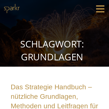
Zum
Inhalt
springen
Sparkr
Strategie |
Innovation
|
Leadership
SCHLAGWORT:
GRUNDLAGEN
Das Strategie Handbuch –
nützliche Grundlagen,
Methoden und Leitfragen für