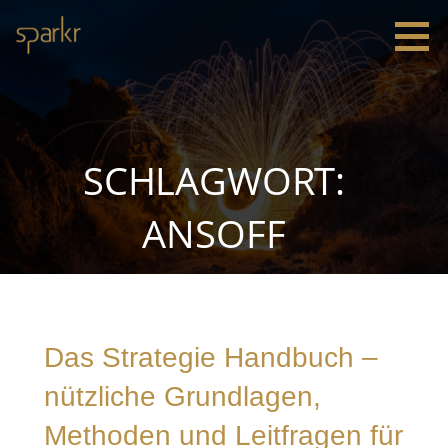
Zum
Inhalt
springen
Sparkr
Strategie |
Innovation
|
Leadership
SCHLAGWORT:
ANSOFF
Das Strategie Handbuch –
nützliche Grundlagen,
Methoden und Leitfragen für