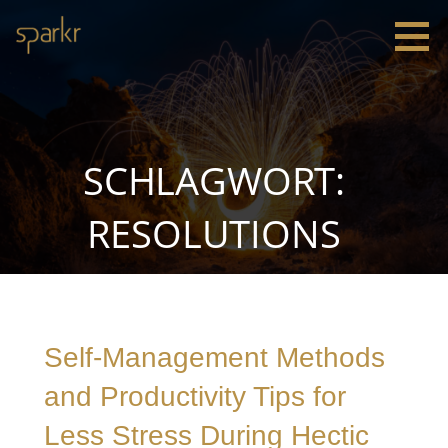
Zum
Inhalt
springen
Sparkr
Strategie |
Innovation
|
Leadership
SCHLAGWORT:
RESOLUTIONS
Self-Management Methods
and Productivity Tips for
Less Stress During Hectic