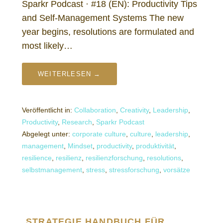
Sparkr Podcast · #18 (EN): Productivity Tips
and Self-Management Systems The new
year begins, resolutions are formulated and
most likely…
WEITERLESEN →
Veröffentlicht in:
Collaboration
,
Creativity
,
Leadership
,
Productivity
,
Research
,
Sparkr Podcast
Abgelegt unter:
corporate culture
,
culture
,
leadership
,
management
,
Mindset
,
productivity
,
produktivität
,
resilience
,
resilienz
,
resilienzforschung
,
resolutions
,
selbstmanagement
,
stress
,
stressforschung
,
vorsätze
STRATEGIE HANDBUCH FÜR