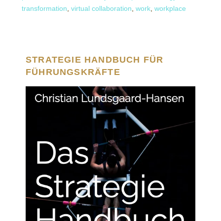
transformation
,
virtual collaboration
,
work
,
workplace
STRATEGIE HANDBUCH FÜR
FÜHRUNGSKRÄFTE