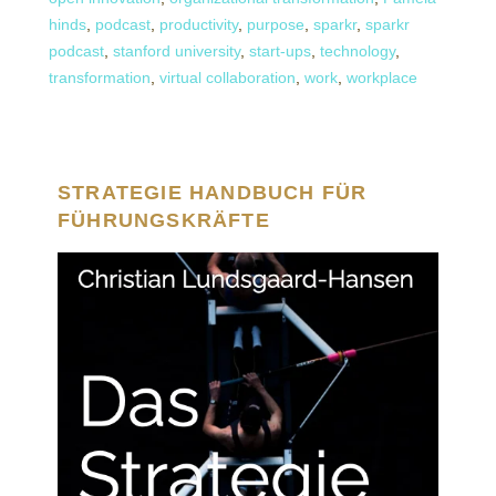
hinds
,
podcast
,
productivity
,
purpose
,
sparkr
,
sparkr
podcast
,
stanford university
,
start-ups
,
technology
,
transformation
,
virtual collaboration
,
work
,
workplace
STRATEGIE HANDBUCH FÜR
FÜHRUNGSKRÄFTE