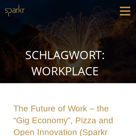
Zum
Inhalt
springen
Sparkr
Strategie |
Innovation
|
Leadership
SCHLAGWORT:
WORKPLACE
The Future of Work – the
“Gig Economy”, Pizza and
Open Innovation (Sparkr