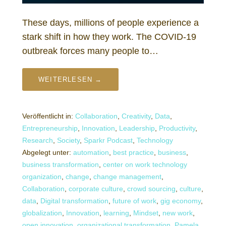
These days, millions of people experience a
stark shift in how they work. The COVID-19
outbreak forces many people to…
WEITERLESEN →
Veröffentlicht in:
Collaboration
,
Creativity
,
Data
,
Entrepreneurship
,
Innovation
,
Leadership
,
Productivity
,
Research
,
Society
,
Sparkr Podcast
,
Technology
Abgelegt unter:
automation
,
best practice
,
business
,
business transformation
,
center on work technology
organization
,
change
,
change management
,
Collaboration
,
corporate culture
,
crowd sourcing
,
culture
,
data
,
Digital transformation
,
future of work
,
gig economy
,
globalization
,
Innovation
,
learning
,
Mindset
,
new work
,
open innovation
,
organizational transformation
,
Pamela