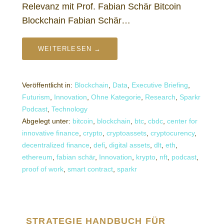
Relevanz mit Prof. Fabian Schär Bitcoin
Blockchain Fabian Schär…
WEITERLESEN →
Veröffentlicht in:
Blockchain
,
Data
,
Executive Briefing
,
Futurism
,
Innovation
,
Ohne Kategorie
,
Research
,
Sparkr
Podcast
,
Technology
Abgelegt unter:
bitcoin
,
blockchain
,
btc
,
cbdc
,
center for
innovative finance
,
crypto
,
cryptoassets
,
cryptocurency
,
decentralized finance
,
defi
,
digital assets
,
dlt
,
eth
,
ethereum
,
fabian schär
,
Innovation
,
krypto
,
nft
,
podcast
,
proof of work
,
smart contract
,
sparkr
STRATEGIE HANDBUCH FÜR