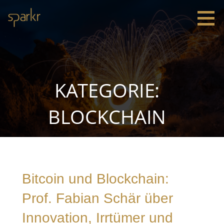
Zum
Inhalt
springen
Sparkr
Strategie |
Innovation
|
Leadership
KATEGORIE:
BLOCKCHAIN
Bitcoin und Blockchain:
Prof. Fabian Schär über
Innovation, Irrtümer und