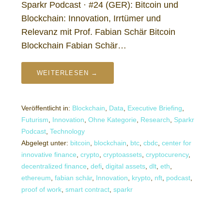
Sparkr Podcast · #24 (GER): Bitcoin und
Blockchain: Innovation, Irrtümer und
Relevanz mit Prof. Fabian Schär Bitcoin
Blockchain Fabian Schär…
WEITERLESEN →
Veröffentlicht in:
Blockchain
,
Data
,
Executive Briefing
,
Futurism
,
Innovation
,
Ohne Kategorie
,
Research
,
Sparkr
Podcast
,
Technology
Abgelegt unter:
bitcoin
,
blockchain
,
btc
,
cbdc
,
center for
innovative finance
,
crypto
,
cryptoassets
,
cryptocurency
,
decentralized finance
,
defi
,
digital assets
,
dlt
,
eth
,
ethereum
,
fabian schär
,
Innovation
,
krypto
,
nft
,
podcast
,
proof of work
,
smart contract
,
sparkr