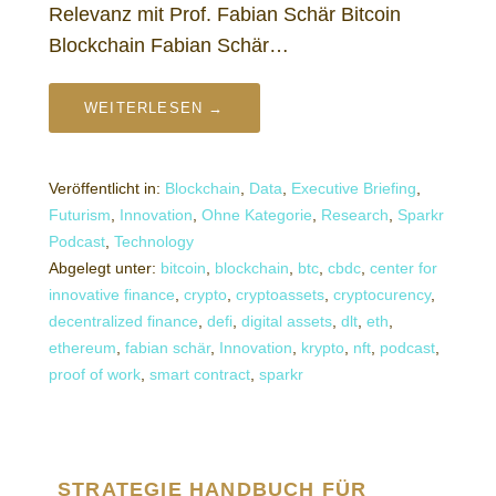
Relevanz mit Prof. Fabian Schär Bitcoin
Blockchain Fabian Schär…
WEITERLESEN →
Veröffentlicht in:
Blockchain
,
Data
,
Executive Briefing
,
Futurism
,
Innovation
,
Ohne Kategorie
,
Research
,
Sparkr
Podcast
,
Technology
Abgelegt unter:
bitcoin
,
blockchain
,
btc
,
cbdc
,
center for
innovative finance
,
crypto
,
cryptoassets
,
cryptocurency
,
decentralized finance
,
defi
,
digital assets
,
dlt
,
eth
,
ethereum
,
fabian schär
,
Innovation
,
krypto
,
nft
,
podcast
,
proof of work
,
smart contract
,
sparkr
STRATEGIE HANDBUCH FÜR