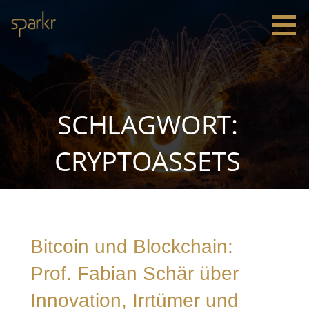
Zum
Inhalt
springen
Sparkr
Strategie |
Innovation
|
Leadership
SCHLAGWORT:
CRYPTOASSETS
Bitcoin und Blockchain:
Prof. Fabian Schär über
Innovation, Irrtümer und