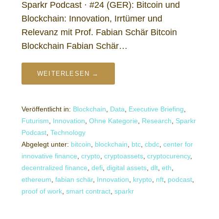
Sparkr Podcast · #24 (GER): Bitcoin und
Blockchain: Innovation, Irrtümer und
Relevanz mit Prof. Fabian Schär Bitcoin
Blockchain Fabian Schär…
WEITERLESEN →
Veröffentlicht in:
Blockchain
,
Data
,
Executive Briefing
,
Futurism
,
Innovation
,
Ohne Kategorie
,
Research
,
Sparkr
Podcast
,
Technology
Abgelegt unter:
bitcoin
,
blockchain
,
btc
,
cbdc
,
center for
innovative finance
,
crypto
,
cryptoassets
,
cryptocurency
,
decentralized finance
,
defi
,
digital assets
,
dlt
,
eth
,
ethereum
,
fabian schär
,
Innovation
,
krypto
,
nft
,
podcast
,
proof of work
,
smart contract
,
sparkr