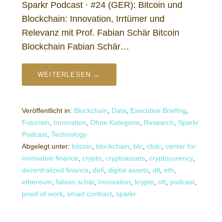
Sparkr Podcast · #24 (GER): Bitcoin und
Blockchain: Innovation, Irrtümer und
Relevanz mit Prof. Fabian Schär Bitcoin
Blockchain Fabian Schär…
WEITERLESEN →
Veröffentlicht in:
Blockchain
,
Data
,
Executive Briefing
,
Futurism
,
Innovation
,
Ohne Kategorie
,
Research
,
Sparkr
Podcast
,
Technology
Abgelegt unter:
bitcoin
,
blockchain
,
btc
,
cbdc
,
center for
innovative finance
,
crypto
,
cryptoassets
,
cryptocurency
,
decentralized finance
,
defi
,
digital assets
,
dlt
,
eth
,
ethereum
,
fabian schär
,
Innovation
,
krypto
,
nft
,
podcast
,
proof of work
,
smart contract
,
sparkr