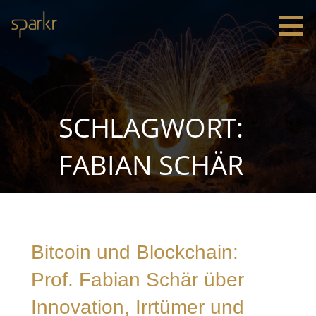
Zum
Inhalt
springen
Sparkr
Strategie |
Innovation
|
Leadership
SCHLAGWORT:
FABIAN SCHÄR
Bitcoin und Blockchain:
Prof. Fabian Schär über
Innovation, Irrtümer und