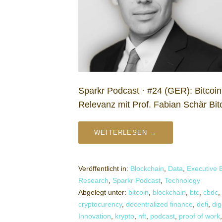
Sparkr Podcast · #24 (GER): Bitcoin
Relevanz mit Prof. Fabian Schär Bi
WEITERLESEN →
Veröffentlicht in:
Blockchain
,
Data
,
Executive B
Research
,
Sparkr Podcast
,
Technology
Abgelegt unter:
bitcoin
,
blockchain
,
btc
,
cbdc
,
cryptocurency
,
decentralized finance
,
defi
,
dig
Innovation
,
krypto
,
nft
,
podcast
,
proof of work