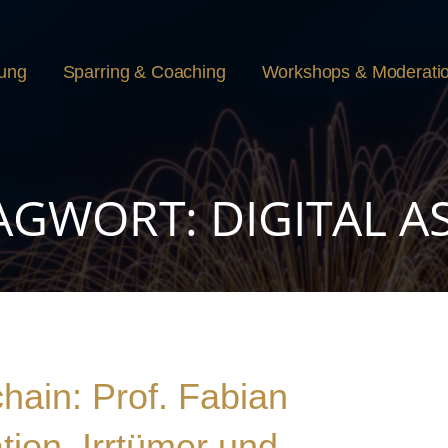
rung
Sparring & Coaching
Workshops & Moderati
AGWORT: DIGITAL A
hain: Prof. Fabian
tion, Irrtümer und