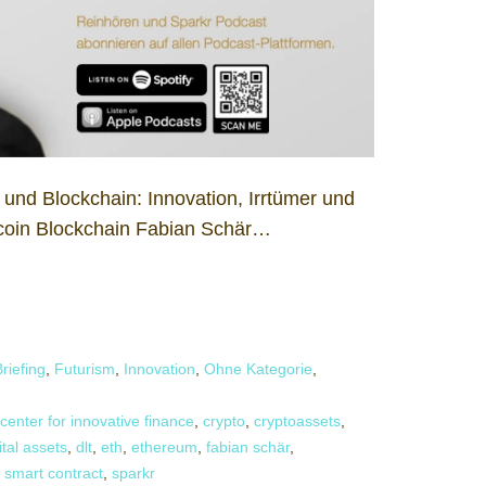
 und Blockchain: Innovation, Irrtümer und
tcoin Blockchain Fabian Schär…
riefing
,
Futurism
,
Innovation
,
Ohne Kategorie
,
center for innovative finance
,
crypto
,
cryptoassets
,
ital assets
,
dlt
,
eth
,
ethereum
,
fabian schär
,
,
smart contract
,
sparkr