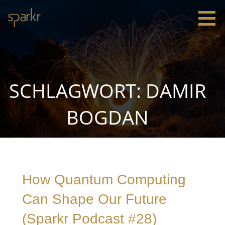
Zum
Inhalt
springen
Sparkr
Strategie |
Innovation
|
Leadership
SCHLAGWORT: DAMIR
BOGDAN
How Quantum Computing
Can Shape Our Future
(Sparkr Podcast #28)