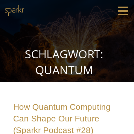
Zum
Inhalt
springen
Sparkr
Strategie |
Innovation
|
Leadership
SCHLAGWORT:
QUANTUM
How Quantum Computing
Can Shape Our Future
(Sparkr Podcast #28)