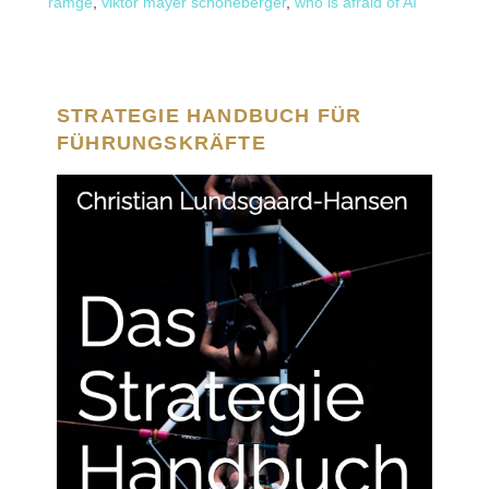
ramge
,
viktor mayer schöneberger
,
who is afraid of AI
STRATEGIE HANDBUCH FÜR
FÜHRUNGSKRÄFTE